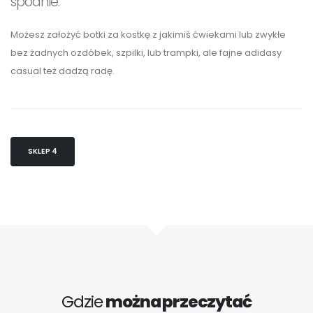
spodnie.
Możesz założyć botki za kostkę z jakimiś ćwiekami lub zwykłe
bez żadnych ozdóbek, szpilki, lub trampki, ale fajne adidasy
casual też dadzą radę.
SKLEP 4
Gdzie
można przeczytać